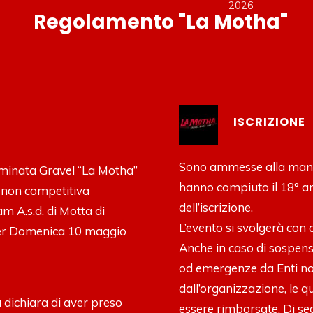
2026
Regolamento "La Motha"
ISCRIZIONE
Sono ammesse alla manif
nominata Gravel “La Motha”
hanno compiuto il 18° a
 non competitiva
dell’iscrizione.
m A.s.d. di Motta di
L’evento si svolgerà con 
er Domenica 10 maggio
Anche in caso di sospensi
od emergenze da Enti no
dall’organizzazione, le q
ta dichiara di aver preso
essere rimborsate. Di segu