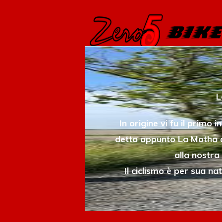
L
In origine vi fu il primo
detto appunto La Motha o
alla nostra 
Il ciclismo è per sua n