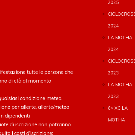
2025
CICLOCROS
2024
LA MOTHA
2024
CICLOCROS
estazione tutte le persone che
2023
nno di età al momento
LA MOTHA
2023
qualsiasi condizione meteo.
one per allerte, allerte/meteo
6^ XC LA
n dipendenti
MOTHA
uote di iscrizione non potranno
ito i costi d’iscrizione: