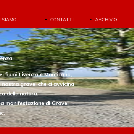
I SIAMO
CONTATTI
ARCHIVIO
CHI SIAMO
CONTATTI
CICLOCROS
I
ISCRIZIONI
2025
PROTAGONISTI
7 SISTERS
venza.
SAFEGUARDING
GRAVEL
ei fiumi Livenza e Monticano,
2025
nostra gravel che ci avvicina
LA MOTHA
za della natura.
2025
na manifestazione di Gravel
he.
TDL
GRAVEL